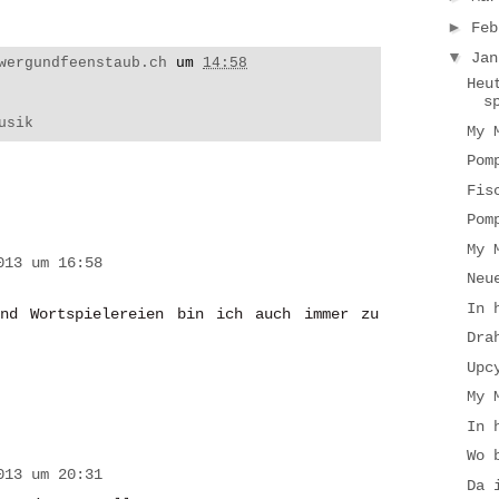
►
Fe
▼
Ja
wergundfeenstaub.ch
um
14:58
Heu
s
usik
My 
Pom
Fis
Pom
My 
013 um 16:58
Neu
In 
nd Wortspielereien bin ich auch immer zu
Dra
Upc
My 
In 
Wo 
013 um 20:31
Da 