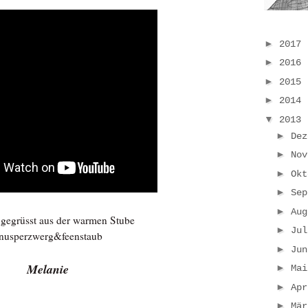
►
2017
►
2016
►
2015
►
2014
▼
2013
►
De
►
No
►
Ok
►
Se
►
Au
b gegrüsst aus der warmen Stube
►
Ju
nusperzwerg&feenstaub
►
Ju
Melanie
►
Ma
►
Ap
►
Mä