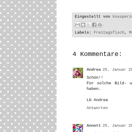
Eingestellt von
knusperz
Labels:
Freitagsfisch
,
M
4 Kommentare:
Andrea
25. Januar 2
Schön!!
Für solche Bild- u
haben.
LG Andrea
Antworten
Annett
25. Januar 2