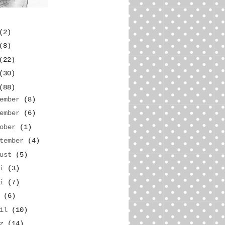
(2)
(8)
(22)
(30)
(88)
zember
(8)
vember
(6)
tober
(1)
ptember
(4)
gust
(5)
li
(3)
ni
(7)
i
(6)
ril
(10)
rz
(14)