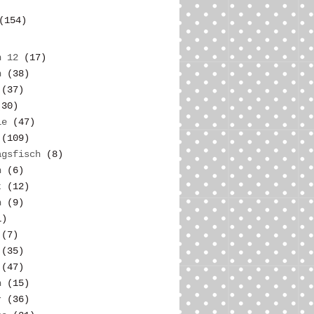
(154)
n 12
(17)
n
(38)
(37)
(30)
ie
(47)
(109)
agsfisch
(8)
n
(6)
t
(12)
n
(9)
1)
(7)
(35)
(47)
n
(15)
r
(36)