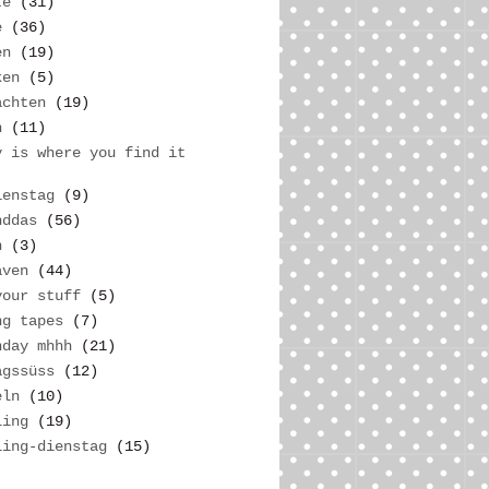
te
(31)
e
(36)
en
(19)
ken
(5)
achten
(19)
h
(11)
y is where you find it
ienstag
(9)
nddas
(56)
n
(3)
aven
(44)
your stuff
(5)
ng tapes
(7)
nday mhhh
(21)
agssüss
(12)
eln
(10)
ling
(19)
ling-dienstag
(15)