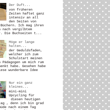
Der Duft...
von früheren
Zeiten haftet ganz
intensiv an all
den Seiten von
 Büchern. Ich mag ihren
h nach vergilbtem
r. Die Buchseiten t...
Möge er lange
halten...
der Geduldsfaden,
welcher ich zum
Schulstart meinen
n Pädagogen um mich rum
henkt habe. Gesehen habe
iese wunderbare Idee
Nur ein ganz
kleines...
mini-mini
Upcycling für
diesen heutigen
tag , denn ich bin grad
müde nach einem Tag