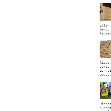
alten
Geruc
Papie
liebe
versc
ich d
be...
Diens
hunde