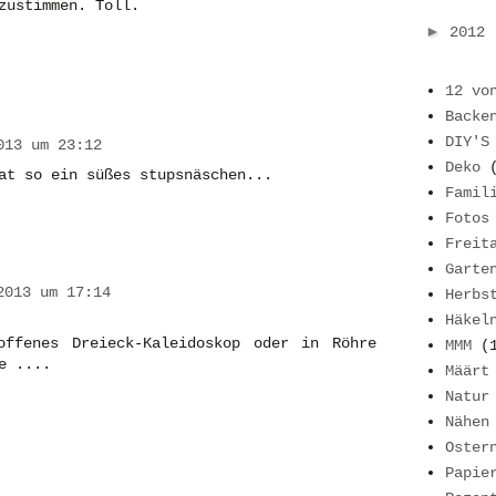
zustimmen. Toll.
►
2012
12 vo
Backe
DIY'S
013 um 23:12
Deko
at so ein süßes stupsnäschen...
Famil
Fotos
Freit
Garte
2013 um 17:14
Herbs
Häkel
ffenes Dreieck-Kaleidoskop oder in Röhre
MMM
(
e ....
Määrt
Natur
Nähen
Oster
Papie