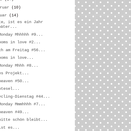
bruar
(10)
nuar
(14)
te, ist es ein Jahr
päter...
Monday Mhhhhh #9...
poms in love #2...
ch am Freitag #56...
poms in love...
Monday Mhhh #8...
es Projekt...
heaven #50...
htesel...
ycling-Dienstag #44...
Monday Mmmhhhh #7...
heaven #49...
bitte schön bleibt...
ist es...