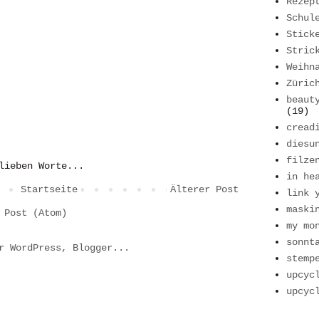
Rezep
Schul
Stick
Stric
Weihn
Züric
beaut
(19)
cread
diesu
filze
lieben Worte...
in he
Startseite
Älterer Post
link 
maski
 Post (Atom)
my mo
sonnt
stemp
upcyc
upcyc