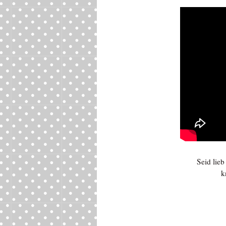
Seid lie
k