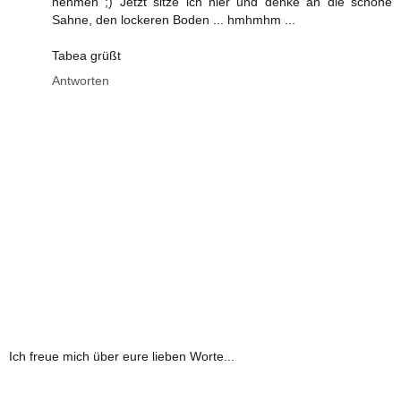
nehmen ;) Jetzt sitze ich hier und denke an die schöne
Sahne, den lockeren Boden ... hmhmhm ...
Tabea grüßt
Antworten
Ich freue mich über eure lieben Worte...