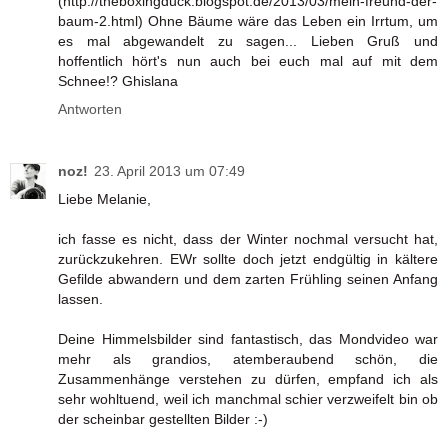
(http://theboxingduck.blogspot.de/2013/03/mein-freund-der-
baum-2.html) Ohne Bäume wäre das Leben ein Irrtum, um
es mal abgewandelt zu sagen... Lieben Gruß und
hoffentlich hört's nun auch bei euch mal auf mit dem
Schnee!? Ghislana
Antworten
noz!
23. April 2013 um 07:49
Liebe Melanie,
ich fasse es nicht, dass der Winter nochmal versucht hat,
zurückzukehren. EWr sollte doch jetzt endgültig in kältere
Gefilde abwandern und dem zarten Frühling seinen Anfang
lassen.
Deine Himmelsbilder sind fantastisch, das Mondvideo war
mehr als grandios, atemberaubend schön, die
Zusammenhänge verstehen zu dürfen, empfand ich als
sehr wohltuend, weil ich manchmal schier verzweifelt bin ob
der scheinbar gestellten Bilder :-)