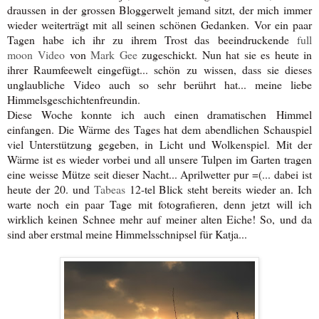
draussen in der grossen Bloggerwelt jemand sitzt, der mich immer
wieder weiterträgt mit all seinen schönen Gedanken. Vor ein paar
Tagen habe ich ihr zu ihrem Trost das beeindruckende
full
moon Video
von
Mark Gee
zugeschickt. Nun hat sie es heute in
ihrer Raumfeewelt eingefügt... schön zu wissen, dass sie dieses
unglaubliche Video auch so sehr berührt hat... meine liebe
Himmelsgeschichtenfreundin.
Diese Woche konnte ich auch einen dramatischen Himmel
einfangen. Die Wärme des Tages hat dem abendlichen Schauspiel
viel Unterstützung gegeben, in Licht und Wolkenspiel. Mit der
Wärme ist es wieder vorbei und all unsere Tulpen im Garten tragen
eine weisse Mütze seit dieser Nacht... Aprilwetter pur =(... dabei ist
heute der 20. und
Tabeas
12-tel Blick steht bereits wieder an. Ich
warte noch ein paar Tage mit fotografieren, denn jetzt will ich
wirklich keinen Schnee mehr auf meiner alten Eiche! So, und da
sind aber erstmal meine Himmelsschnipsel für Katja...