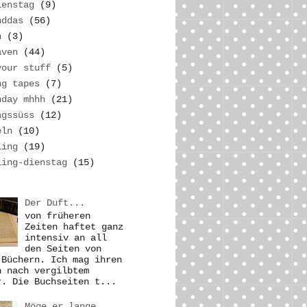
ienstag
(9)
nddas
(56)
n
(3)
aven
(44)
your stuff
(5)
ng tapes
(7)
nday mhhh
(21)
agssüss
(12)
eln
(10)
ling
(19)
ling-dienstag
(15)
Der Duft...
von früheren
Zeiten haftet ganz
intensiv an all
den Seiten von
 Büchern. Ich mag ihren
h nach vergilbtem
r. Die Buchseiten t...
Möge er lange