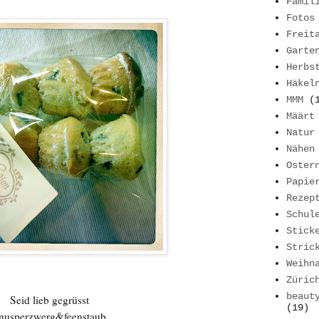
Famil
Fotos
Freit
Garte
Herbs
Häkel
MMM
(
Määrt
Natur
Nähen
Oster
Papie
Rezep
Schul
Stick
Stric
Weihn
Züric
beaut
Seid lieb gegrüsst
(19)
nusperzwerg&feenstaub