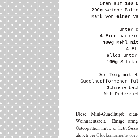
Ofen auf
180°
200g
weiche Butt
Mark von
einer
Va
unter 
4 Eier
nachein
400g
Mehl mi
4 EL
alles unter
100g
Schokol
Den Teig mit H
Gugelhupfförmchen fü
Schiene bac
Mit Puderzuc
Diese Mini-Gugelhupfe eig
Weihnachtszeit... Einige br
Osteopathen mit... er liebt Sü
als ich bei
Glücksmomente
vorb