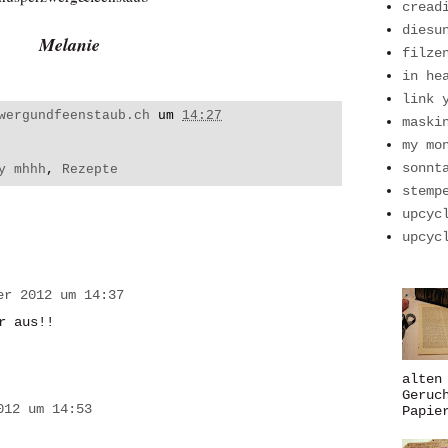
cread
diesu
Melanie
filze
in he
link 
wergundfeenstaub.ch
um
14:27
maski
my mo
sonnt
y mhhh
,
Rezepte
stemp
upcyc
upcyc
er 2012 um 14:37
r aus!!
alten
Geruc
012 um 14:53
Papie