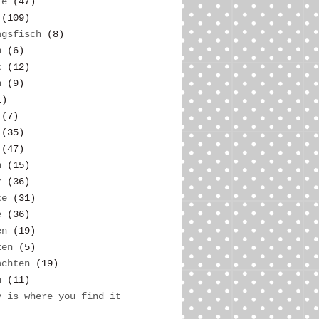
ie
(47)
(109)
agsfisch
(8)
n
(6)
t
(12)
n
(9)
1)
(7)
(35)
(47)
n
(15)
r
(36)
te
(31)
e
(36)
en
(19)
ken
(5)
achten
(19)
h
(11)
y is where you find it