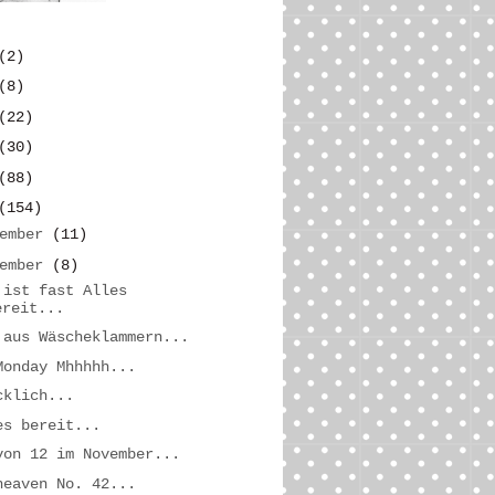
(2)
(8)
(22)
(30)
(88)
(154)
zember
(11)
vember
(8)
 ist fast Alles
ereit...
 aus Wäscheklammern...
Monday Mhhhhh...
cklich...
es bereit...
von 12 im November...
heaven No. 42...