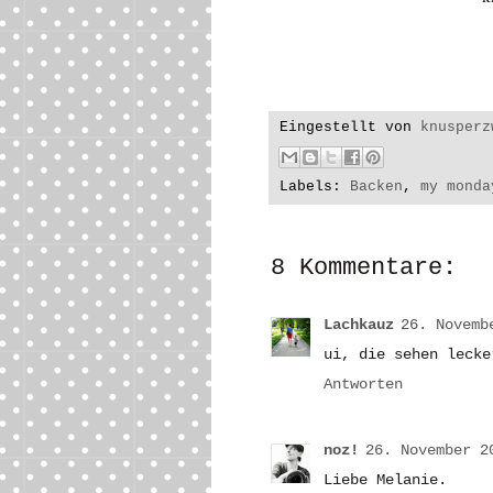
Eingestellt von
knusperz
Labels:
Backen
,
my monda
8 Kommentare:
Lachkauz
26. Novemb
ui, die sehen lecke
Antworten
noz!
26. November 2
Liebe Melanie.