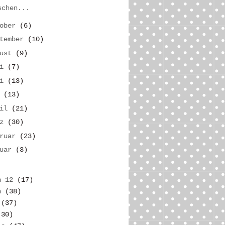
schen...
tober
(6)
ptember
(10)
gust
(9)
li
(7)
ni
(13)
i
(13)
ril
(21)
rz
(30)
bruar
(23)
nuar
(3)
n 12
(17)
n
(38)
(37)
(30)