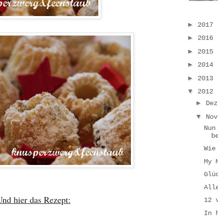
►
2017
►
2016
►
2015
►
2014
►
2013
▼
2012
►
De
▼
No
Nun
b
Wie
My 
Glü
All
Und hier das Rezept:
12 
In 