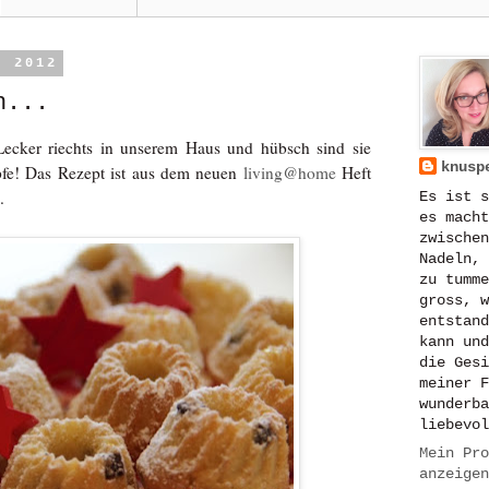
r 2012
h...
 Lecker riechts in unserem Haus und hübsch sind sie
knusp
fe! Das Rezept ist aus dem neuen
living@home
Heft
.
Es ist s
es macht
zwischen
Nadeln, 
zu tumme
gross, w
entstand
kann und
die Gesi
meiner F
wunderba
liebevol
Mein Pro
anzeigen