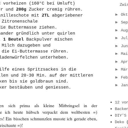
C
vorheizen (160°C bei Umluft)
Zwi
er und
200g
Zucker cremig rühren.
►
Ok
nilleschote mit
2TL
abgeriebener
Zitronenschale
►
Se
die Buttermasse ziehen.
►
Au
ander gründlich unter quirlen
►
Ju
t
1 Beutel
Backpulver mischen
Milch dazugeben und
►
Ju
 die Ei-Buttermasse rühren.
►
Ma
adenwürfelchen unterheben.
►
Ap
►
ilfe eines Spritzsackes in die
Mä
llen und 20-30 Min. auf der mittleren
►
Fe
ken bis sie goldbraun sind.
►
Ja
ker bestäuben und geniessen.
12 vo
nen sich prima als kleine Mitbringsel in der
Backe
inge ich heute hübsch verpackt dem weltbesten =)
DIY'S
sses! Ein bisschen schmunzlen musste ich gerade eben,
Deko
eischaute =)!