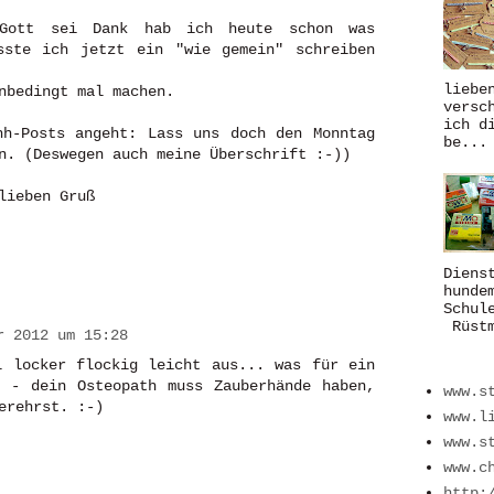
Gott sei Dank hab ich heute schon was
sste ich jetzt ein "wie gemein" schreiben
liebe
nbedingt mal machen.
versc
ich d
hh-Posts angeht: Lass uns doch den Monntag
be...
n. (Deswegen auch meine Überschrift :-))
lieben Gruß
Diens
hunde
Schul
Rüstm
r 2012 um 15:28
l locker flockig leicht aus... was für ein
l - dein Osteopath muss Zauberhände haben,
www.s
erehrst. :-)
www.l
www.s
www.c
http: