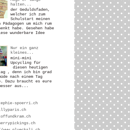
halten...
der Geduldsfaden,
welcher ich zum
Schulstart meinen
n Pädagogen um mich rum
henkt habe. Gesehen habe
iese wunderbare Idee
Nur ein ganz
kleines...
mini-mini
Upcycling für
diesen heutigen
tag , denn ich bin grad
müde nach einem Tag
e. Dazu braucht es eure
esser aus...
tephie-spoerri.ch
illyparis.ch
toffundkram.ch
herrypickings.ch
//www.gluecksli.ch